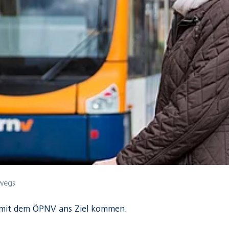
rwegs
 mit dem ÖPNV ans Ziel kommen.