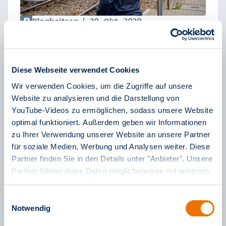
Blogbeitrag
|
20. Okt. 2020
Vom Praktikum zur Festanstellung – eine rnv-
Erfolgsstory
Diese Webseite verwendet Cookies
Erst einen Monat im Job und schon Thema
Wir verwenden Cookies, um die Zugriffe auf unsere
eines Blogbeitrags: Esther Heitkamp hat bei der
Website zu analysieren und die Darstellung von
rnv eine bemerkenswerte berufliche
YouTube-Videos zu ermöglichen, sodass unsere Website
Entwicklung durchlaufen und ist eigentlich erst
optimal funktioniert. Außerdem geben wir Informationen
am Anfang ihrer Karriere. Was die junge
zu Ihrer Verwendung unserer Website an unsere Partner
Ingenieurin für Verkehrstechnik bei der rnv
für soziale Medien, Werbung und Analysen weiter. Diese
Partner finden Sie in den Details unter "Anbieter". Unsere
macht und wie genau sie zu ihrem Job kam,
Partner führen diese Daten möglicherweise mit weiteren
darüber haben wir mit ihr für diesen Blog
Daten zusammen, die Sie ihnen bereitgestellt haben oder
gesprochen.
die sie im Rahmen Ihrer Nutzung der Dienste gesammelt
Einwilligungsauswahl
haben. Weitere Informationen finden Sie in unserem
Notwendig
mehr lesen
Impressum
sowie in unseren