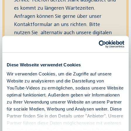
es kommt zu längeren Wartezeiten.
Anfragen können Sie gerne über unser
Kontaktformular
an uns richten. Bitte
nutzen Sie alternativ auch unsere
digitalen
Ticketkaufmöglichkeiten
sowie unsere
Ticket-Automaten an den Haltestellen. Wir
danken für Ihr Verständnis.
Diese Webseite verwendet Cookies
Wir verwenden Cookies, um die Zugriffe auf unsere
Website zu analysieren und die Darstellung von
YouTube-Videos zu ermöglichen, sodass unsere Website
Am Telefon lassen sich viele Fragen schnell und
optimal funktioniert. Außerdem geben wir Informationen
einfach klären. Unser Serviceteam steht Ihnen
zu Ihrer Verwendung unserer Website an unsere Partner
für soziale Medien, Werbung und Analysen weiter. Diese
montags bis freitags zwischen 8 und 16 Uhr unter
Partner finden Sie in den Details unter "Anbieter". Unsere
der
Telefonnummer 0621/465-4444
zur
Partner führen diese Daten möglicherweise mit weiteren
Verfügung. Außerhalb der normalen Geschäftszeiten
Daten zusammen, die Sie ihnen bereitgestellt haben oder