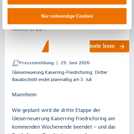
in zwei Bauphasen die bestehenden
Spritzschutzgeländer im Bereich der Haltestelle
Nur notwendige Cookies
Nationaltheater. Während der Bauarbeiten
kommt es zu…
mehr lesen
Pressemeldung
|
29. Juni 2026
Gleiserneuerung Kaiserring-Friedrichsring: Dritter
Bauabschnitt endet planmäßig am 3. Juli
Mannheim
Wie geplant wird die dritte Etappe der
Gleiserneuerung Kaiserring-Friedrichsring am
kommenden Wochenende beendet – und das