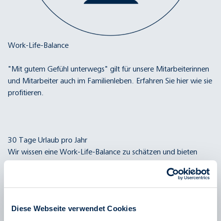
Work-Life-Balance
"Mit gutem Gefühl unterwegs" gilt für unsere Mitarbeiterinnen
und Mitarbeiter auch im Familienleben. Erfahren Sie hier wie sie
profitieren.
30 Tage Urlaub pro Jahr
Wir wissen eine Work-Life-Balance zu schätzen und bieten
unseren Mitarbeiterinnen und Mitarbeitern 30 Tage Urlaub und
Erholung im Jahr.
Bis zu drei zusätzliche freie Tage pro Jahr durch
Entgeltumwandlung
Diese Webseite verwendet Cookies
30 Tage Urlaub sind nicht genug? Auf Wunsch erhalten Sie