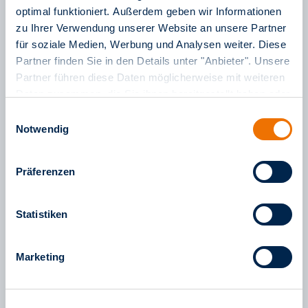
optimal funktioniert. Außerdem geben wir Informationen
zu Ihrer Verwendung unserer Website an unsere Partner
für soziale Medien, Werbung und Analysen weiter. Diese
Arbeitnehmerinnen und Arbeitnehmer
Partner finden Sie in den Details unter "Anbieter". Unsere
D-Ticket Job
Partner führen diese Daten möglicherweise mit weiteren
Jeden Tag rund um die Uhr günstige und
Daten zusammen, die Sie ihnen bereitgestellt haben oder
umweltfreundliche, bundesweite Mobilität
die sie im Rahmen Ihrer Nutzung der Dienste gesammelt
Einwilligungsauswahl
haben. Weitere Informationen finden Sie in unserem
Notwendig
mehr lesen
Impressum
sowie in unseren
Datenschutzinformationen
.
Präferenzen
Statistiken
Marketing