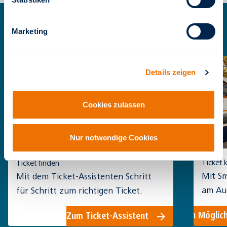
Marketing
Details zeigen
Cookies zulassen
Nur notwendige Cookies
Ticket 
Ticket finden
Mit Sm
Mit dem Ticket-Assistenten Schritt
am Au
für Schritt zum richtigen Ticket.
Mobili
Zu den Möglich
Zum Ticket-Assistent