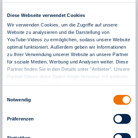
mehr lesen
Diese Webseite verwendet Cookies
Wir verwenden Cookies, um die Zugriffe auf unsere
Website zu analysieren und die Darstellung von
YouTube-Videos zu ermöglichen, sodass unsere Website
optimal funktioniert. Außerdem geben wir Informationen
zu Ihrer Verwendung unserer Website an unsere Partner
für soziale Medien, Werbung und Analysen weiter. Diese
Partner finden Sie in den Details unter "Anbieter". Unsere
Partner führen diese Daten möglicherweise mit weiteren
Daten zusammen, die Sie ihnen bereitgestellt haben oder
die sie im Rahmen Ihrer Nutzung der Dienste gesammelt
Einwilligungsauswahl
Für Schule und Studium
haben. Weitere Informationen finden Sie in unserem
Notwendig
D-Ticket JugendBW
Impressum
sowie in unseren
Datenschutzinformationen
.
mehr lesen
Präferenzen
Statistiken