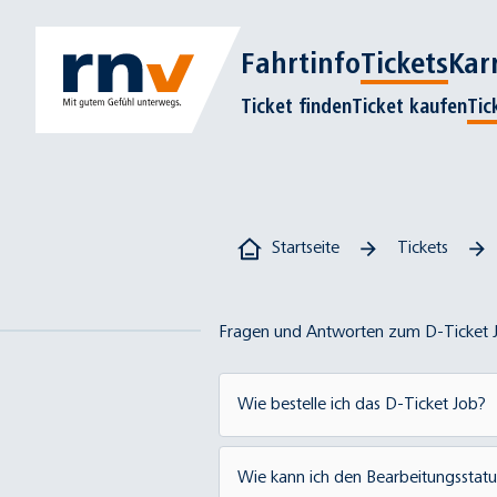
Fahrtinfo
Tickets
Kar
Ticket finden
Ticket kaufen
Tic
Startseite
Tickets
Fragen und Antworten zum D-Ticket 
Wie bestelle ich das D-Ticket Job?
Das D-Ticket Job im Verkehrs
Wie kann ich den Bearbeitungsstatu