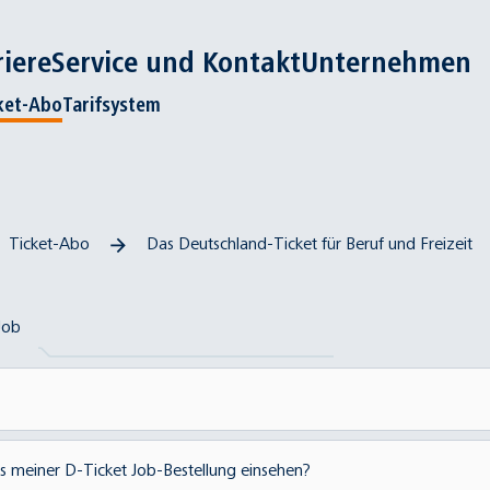
riere
Service und Kontakt
Unternehmen
ket-Abo
Tarifsystem
Ticket-Abo
Das Deutschland-Ticket für Beruf und Freizeit
Job
verbund Rhein-Neckar (VRN) kann ausschließlich online üb
s meiner D-Ticket Job-Bestellung einsehen?