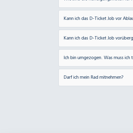
Ticket Job zu wechseln.
Das D-Ticket Job kann zum En
Kann ich das D-Ticket Job vor Abl
eines Monats vorliegen.
Das D-Ticket Job ist ein mona
Kann ich das D-Ticket Job vorüberg
Sie dazu gegebenenfalls abwe
Es gilt die monatliche Kündig
Ich bin umgezogen. Was muss ich 
Sie können Ihr D-Ticket Job a
Darf ich mein Rad mitnehmen?
Sie Ihre neuen Kontaktdaten
Eine Fahrradmitnahme ist bei
auch weiterhin möglich. Auße