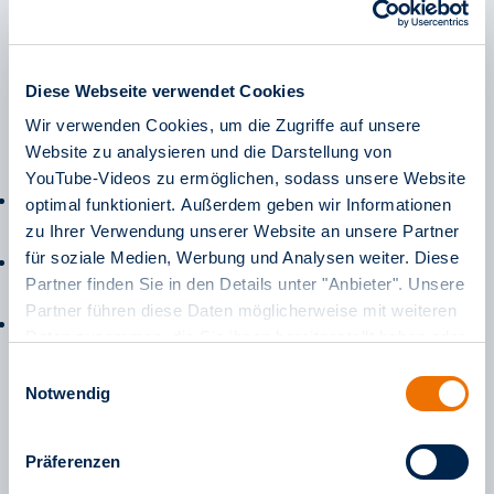
Ort:
Mannheim
Diese Webseite verwendet Cookies
Wegen Bauarbeiten muss die Anna-Sammet-Straße im
Wir verwenden Cookies, um die Zugriffe auf unsere
Zeitraum von Montag, 6. Juli, bis Sonntag, 9. August
Website zu analysieren und die Darstellung von
2026, für den Verkehr gesperrt werden.
YouTube-Videos zu ermöglichen, sodass unsere Website
Umleitung in beiden Fahrtrichtungen zwischen
optimal funktioniert. Außerdem geben wir Informationen
Deidesheimer Straße und Therese-Blase-Straße
zu Ihrer Verwendung unserer Website an unsere Partner
für soziale Medien, Werbung und Analysen weiter. Diese
Entfall der Haltestellen Chisinauer Platz und Anna-
Partner finden Sie in den Details unter "Anbieter". Unsere
Sammet-Straße
Partner führen diese Daten möglicherweise mit weiteren
Ersatzhaltestellen in der Saarbrücker Straße und der
Daten zusammen, die Sie ihnen bereitgestellt haben oder
Elisabeth-Altmann-Gottheiner-Straße
die sie im Rahmen Ihrer Nutzung der Dienste gesammelt
Einwilligungsauswahl
haben. Weitere Informationen finden Sie in unserem
Notwendig
Impressum
sowie in unseren
Datenschutzinformationen
.
Präferenzen